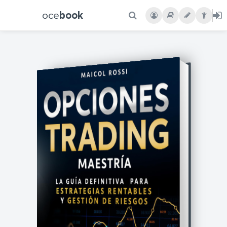
oce
book