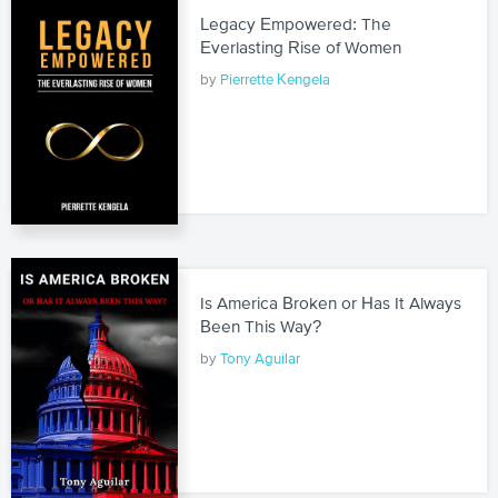
Legacy Empowered: The
Everlasting Rise of Women
by
Pierrette Kengela
Is America Broken or Has It Always
Been This Way?
by
Tony Aguilar